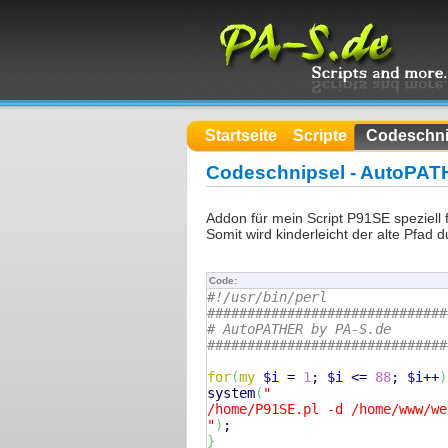
Startseite
Scripte
Codeschni
Codeschnipsel - AutoPA
Addon für mein Script P91SE speziell f
Somit wird kinderleicht der alte Pfad 
Code:
#!/usr/bin/perl
##############################
# AutoPATHER by PA-S.de
##############################
for
(
my
$i
 = 
1
; 
$i
 <= 
88
; 
$i
++
)
system
(
"

/home/P91SE.pl -d /home/www/we
"
)
}