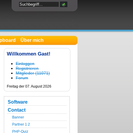
pboard
Über mich
Willkommen Gast!
Einloggen
Registrieren
Mitglieder (11071)
Forum
Freitag der 07. August 2026
#####################################
Software
#####################################
Contact
Banner
1

Partner 1
2
PHP-Quiz