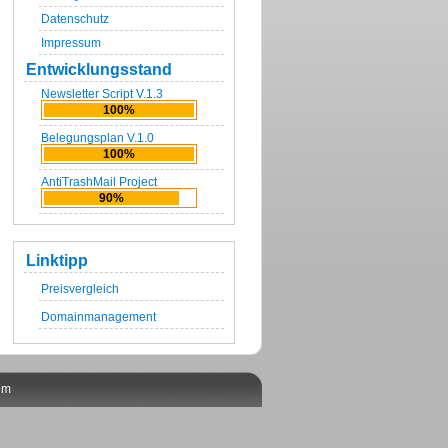
Datenschutz
Impressum
Entwicklungsstand
Newsletter Script V.1.3
100%
Belegungsplan V.1.0
100%
AntiTrashMail Project
90%
Linktipp
Preisvergleich
Domainmanagement
um