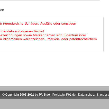
den
ür irgendwelche Schäden, Ausfälle oder sonstigen
 handeln auf eigenes Risiko!
ebezeichnungen sowie Markennamen sind Eigentum ihrer
 im Allgemeinen warenzeichen-, marken- oder patentrechtlichem
© Copyright 2003-2011 by
PA-S.de
- Projekt by
P91.de
-
Datenschutz
-
Impress