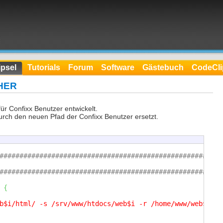
psel
Tutorials
Forum
Software
Gästebuch
CodeCli
THER
ür Confixx Benutzer entwickelt.
durch den neuen Pfad der Confixx Benutzer ersetzt.
########################################################
########################################################
{
b$i/html/ -s /srv/www/htdocs/web$i -r /home/www/web$i -f 