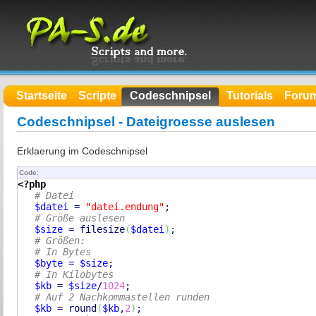
Startseite
Scripte
Codeschnipsel
Tutorials
Foru
Codeschnipsel - Dateigroesse auslesen
Erklaerung im Codeschnipsel
Code:
<?php
# Datei
$datei
 = 
"datei.endung"
;

# Größe auslesen
$size
 = 
filesize
(
$datei
)
;

# Größen:
# In Bytes
$byte
 = 
$size
;

# In Kilobytes
$kb
 = 
$size
/
1024
;

# Auf 2 Nachkommastellen runden
$kb
 = 
round
(
$kb
,
2
)
;
