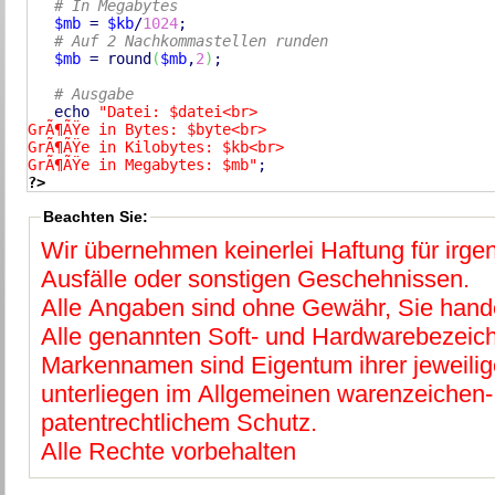
# In Megabytes
$mb
 = 
$kb
/
1024
;

# Auf 2 Nachkommastellen runden
$mb
 = 
round
(
$mb
,
2
)
;

# Ausgabe
echo
"Datei: $datei<br>

GrÃ¶ÃŸe in Bytes: $byte<br>

GrÃ¶ÃŸe in Kilobytes: $kb<br>

GrÃ¶ÃŸe in Megabytes: $mb"
?>
Beachten Sie:
Wir übernehmen keinerlei Haftung für irg
Ausfälle oder sonstigen Geschehnissen.
Alle Angaben sind ohne Gewähr, Sie hande
Alle genannten Soft- und Hardwarebezeic
Markennamen sind Eigentum ihrer jeweilig
unterliegen im Allgemeinen warenzeichen-
patentrechtlichem Schutz.
Alle Rechte vorbehalten