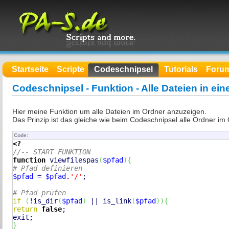
Startseite
Scripte
Codeschnipsel
Tutorials
Foru
Codeschnipsel - Funktion - Alle Dateien in ei
Hier meine Funktion um alle Dateien im Ordner anzuzeigen.
Das Prinzip ist das gleiche wie beim Codeschnipsel alle Ordner im
Code:
<?
//-- START FUNKTION
function
 viewfilespas
(
$pfad
)
{
# Pfad definieren
$pfad
 = 
$pfad
.
'/'
;

# Pfad prüfen
if
(
!
is_dir
(
$pfad
)
 || 
is_link
(
$pfad
)
)
{
return
false
exit
}