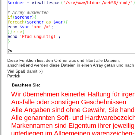
$ordner
 = viewfilespas
(
'/srv/www/htdocs/web56/html/'
# Array auswerten
if
(
$ordner
)
{
foreach
(
$ordner
as
$var
)
{
echo
$var
.
'<br />'
}
}
else
{
echo
'Pfad ungültig!'
}
?>
Diese Funktion liest den Ordner aus und filtert alle Dateien,
anschließend werden diese Dateien in einen Array getan und nach 
Viel Spaß damit ;-)
Patrick
Beachten Sie:
Wir übernehmen keinerlei Haftung für irg
Ausfälle oder sonstigen Geschehnissen.
Alle Angaben sind ohne Gewähr, Sie hande
Alle genannten Soft- und Hardwarebezeic
Markennamen sind Eigentum ihrer jeweilig
unterliegen im Allgemeinen warenzeichen-