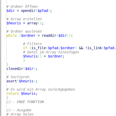
# Ordner Öffnen
$dir
 = 
opendir
(
$pfad
)
;

# Array erstellen
$heuris
 = 
array
(
)
;

# Ordner auslesen
while
(
$ordner
 = 
readdir
(
$dir
)
)
{
# Filtern
if
(
is_file
(
$pfad
.
$ordner
)
 && !
is_link
(
$pfad
# Datei im Array hinzufügen
$heuris
[
]
 = 
$ordner
;

}
}
closedir
(
$dir
)
;

# Sortieren
asort
(
$heuris
)
;

# Es wird ein Array zurückgegeben
return
$heuris
}
//-- ENDE FUNKTION
//-- Ausgabe
# Array holen