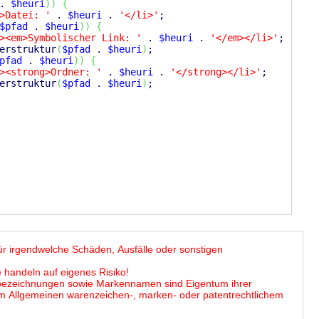
. 
$heuri
)
)
{
>Datei: '
 . 
$heuri
 . 
'</li>'
;

$pfad
 . 
$heuri
)
)
{
><em>Symbolischer Link: '
 . 
$heuri
 . 
'</em></li>'
;

erstruktur
(
$pfad
 . 
$heuri
)
;

pfad
 . 
$heuri
)
)
{
><strong>Ordner: '
 . 
$heuri
 . 
'</strong></li>'
;

erstruktur
(
$pfad
 . 
$heuri
)
;

ür irgendwelche Schäden, Ausfälle oder sonstigen
 handeln auf eigenes Risiko!
ebezeichnungen sowie Markennamen sind Eigentum ihrer
 im Allgemeinen warenzeichen-, marken- oder patentrechtlichem