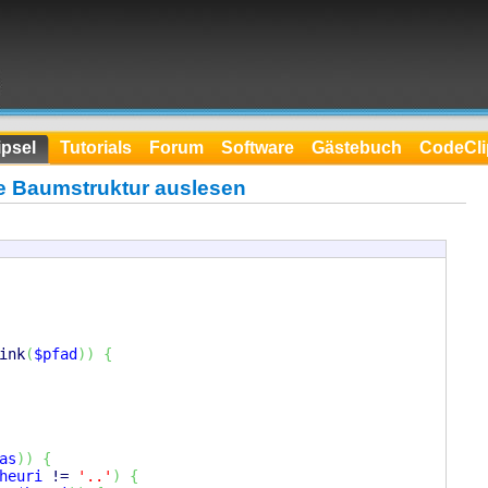
psel
Tutorials
Forum
Software
Gästebuch
CodeCli
e Baumstruktur auslesen
ink
(
$pfad
)
)
{
as
)
)
{
heuri
 != 
'..'
)
{