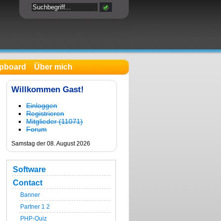
pboard
Über mich
Willkommen Gast!
Einloggen
Registrieren
Mitglieder (11071)
Forum
Samstag der 08. August 2026
Software
Contact
Banner
Partner 1
2
PHP-Quiz