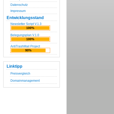
Datenschutz
Impressum
Entwicklungsstand
Newsletter Script V.1.3
100%
Belegungsplan V.1.0
100%
AntiTrashMail Project
90%
Linktipp
Preisvergleich
Domainmanagement