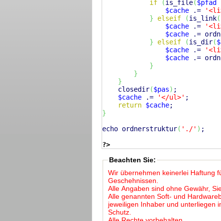
if
(
is_file
(
$pfad
 
$cache
 .= 
'<li
}
elseif
(
is_link
(
$cache
 .= 
'<li
$cache
 .= ordn
}
elseif
(
is_dir
(
$
$cache
 .= 
'<li
$cache
 .= ordn
}
}
}
closedir
(
$pas
)
;

$cache
 .= 
'</ul>'
;

return
$cache
}
echo
 ordnerstruktur
(
'./'
)
;

?>
Beachten Sie:
Wir übernehmen keinerlei Haftung f
Geschehnissen.
Alle Angaben sind ohne Gewähr, Sie
Alle genannten Soft- und Hardwar
jeweiligen Inhaber und unterliegen
Schutz.
Alle Rechte vorbehalten