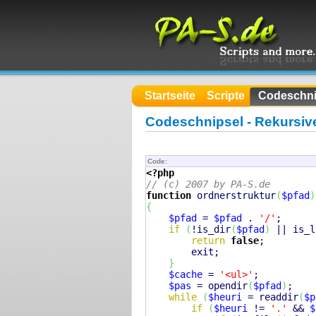
Startseite
Scripte
Codeschni
Codeschnipsel - Rekursiv
Code:
<?php
// (c) 2007 by PA-S.de
function
 ordnerstruktur
(
$pfad
)
{
$pfad
 = 
$pfad
 . 
'/'
;

if
(
!
is_dir
(
$pfad
)
 || 
is_l
return
false
;

exit
;

}
$cache
 = 
'<ul>'
;

$pas
 = 
opendir
(
$pfad
)
;

while
(
$heuri
 = 
readdir
(
$p
if
(
$heuri
 != 
'.'
 && 
$