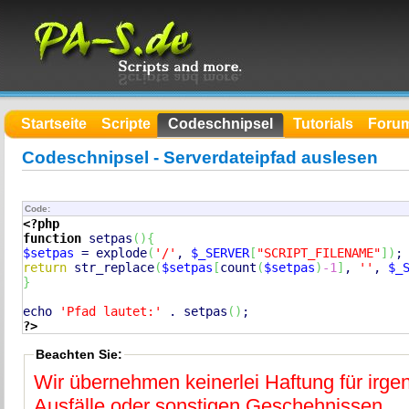
Startseite
Scripte
Codeschnipsel
Tutorials
Foru
Codeschnipsel - Serverdateipfad auslesen
Code:
<?php
function
 setpas
(
)
{
$setpas
 = 
explode
(
'/'
, 
$_SERVER
[
"SCRIPT_FILENAME"
]
)
return
str_replace
(
$setpas
[
count
(
$setpas
)
-1
]
, 
''
, 
$_
}
echo
'Pfad lautet:'
 . setpas
(
)
?>
Beachten Sie:
Wir übernehmen keinerlei Haftung für irg
Ausfälle oder sonstigen Geschehnissen.