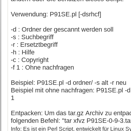
Verwendung: P91SE.pl [-dsrhcf]
-d : Ordner der gescannt werden soll
-s : Suchbegriff
-r : Ersetztbegriff
-h : Hilfe
-c : Copyright
-f 1 : Ohne nachfragen
Beispiel: P91SE.pl -d ordner/ -s alt -r neu
Beispiel mit ohne nachfragen: P91SE.pl -d o
1
Entpacken: Um das tar.gz Archiv zu entpa
folgenden Befehl: "tar xfvz P91SE-0-9-3.tar
Info: Es ist ein Perl Script, entwickelt für Linux