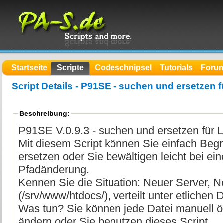
Startseite
Scripte
Codeschnipsel
Tutorials
Foru
Script Details - P91SE - suchen und ersetzen fü
Beschreibung:
P91SE V.0.9.3 - suchen und ersetzen für 
Mit diesem Script können Sie einfach Begr
ersetzen oder Sie bewältigen leicht bei e
Pfadänderung.
Kennen Sie die Situation: Neuer Server, 
(/srv/www/htdocs/), verteilt unter etlichen 
Was tun? Sie können jede Datei manuell ö
ändern oder Sie benutzen dieses Script.