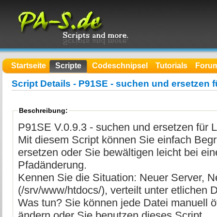
Startseite
Scripte
Codeschnipsel
Tutorials
Foru
Script Details - P91SE - suchen und ersetzen fü
Beschreibung:
P91SE V.0.9.3 - suchen und ersetzen für 
Mit diesem Script können Sie einfach Begr
ersetzen oder Sie bewältigen leicht bei e
Pfadänderung.
Kennen Sie die Situation: Neuer Server, 
(/srv/www/htdocs/), verteilt unter etlichen 
Was tun? Sie können jede Datei manuell ö
ändern oder Sie benutzen dieses Script.