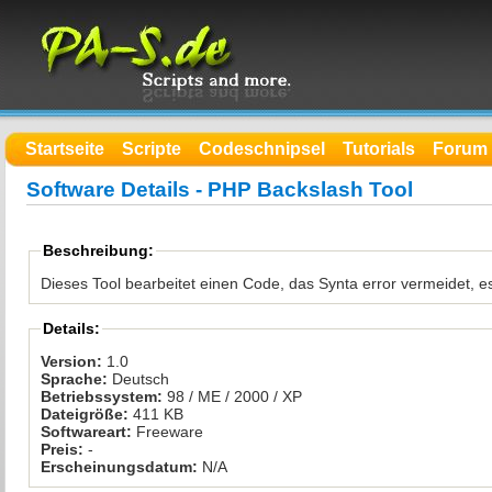
Startseite
Scripte
Codeschnipsel
Tutorials
Forum
Software Details - PHP Backslash Tool
Beschreibung:
Details:
Version:
1.0
Sprache:
Deutsch
Betriebssystem:
98 / ME / 2000 / XP
Dateigröße:
411 KB
Softwareart:
Freeware
Preis:
-
Erscheinungsdatum:
N/A