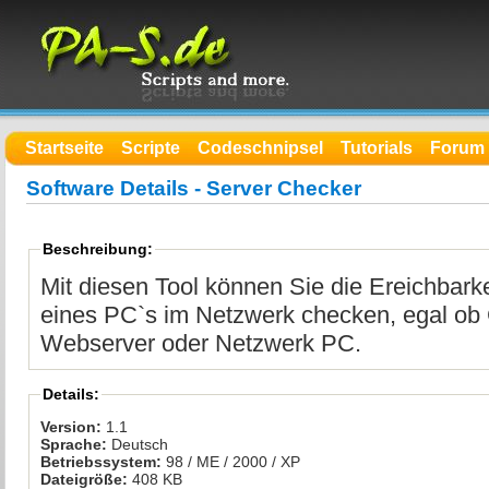
Startseite
Scripte
Codeschnipsel
Tutorials
Forum
Software Details - Server Checker
Beschreibung:
Mit diesen Tool können Sie die Ereichbarkeit eines Servers 
eines PC`s im Netzwerk checken, egal ob Gameserver,
Webserver oder Netzwerk PC.
Details:
Version:
1.1
Sprache:
Deutsch
Betriebssystem:
98 / ME / 2000 / XP
Dateigröße:
408 KB