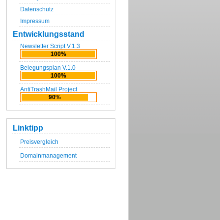
Datenschutz
Impressum
Entwicklungsstand
Newsletter Script V.1.3
100%
Belegungsplan V.1.0
100%
AntiTrashMail Project
90%
Linktipp
Preisvergleich
Domainmanagement