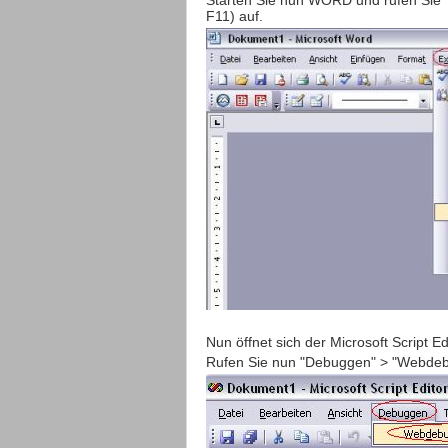
Starten Sie nun WORD und rufen Sie "E
F11) auf.
Nun öffnet sich der Microsoft Script Edi
Rufen Sie nun "Debuggen" > "Webdebug