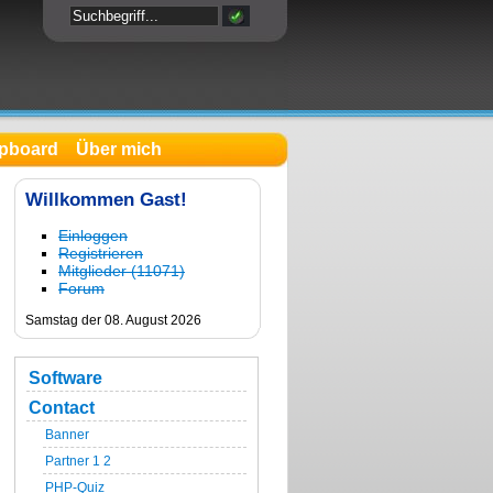
pboard
Über mich
Willkommen Gast!
Einloggen
Registrieren
Mitglieder (11071)
Forum
Samstag der 08. August 2026
Software
Contact
Banner
Partner 1
2
PHP-Quiz