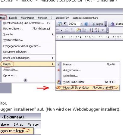
xtras" > "Makro" > "Microsoft Script-Editor" (Alt + Umschalt +
tor.
gen installieren" auf. (Nun wird der Webdebugger installiert).