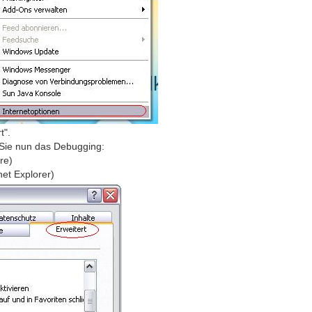
t".
 Sie nun das Debugging:
re)
net Explorer)